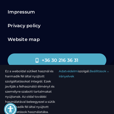
Impressum
Privacy policy
Website map
+36 30 216 36 31
Ez a weboldal sütiket használ és
Adatvédelmi
szolgál.
Beállítások
harmadik fél által nyújtott
irányelvek
nextgenlearn@sze.hu
szolgáltatásokat integrál. Ezek
javítják a felhasználói élményt és
személyre szabott tartalmakat
nyújtanak. Az oldal további
használatával beleegyezel a sütik
© 2024 - 2026 - Széchenyi István University - All rights
és harmadik fél által nyújtott
reserved
szolgáltatások használatába.